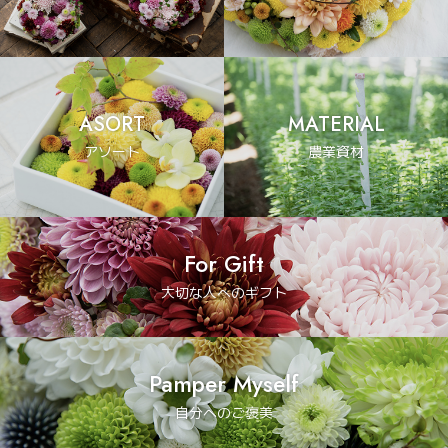
ASORT
MATERIAL
アソート
農業資材
For Gift
大切な人へのギフト
Pamper Myself
自分へのご褒美