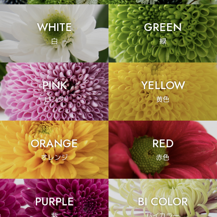
WHITE
GREEN
白
緑
PINK
YELLOW
ピンク
黄色
ORANGE
RED
オレンジ
赤色
PURPLE
BI COLOR
紫
バイカラー