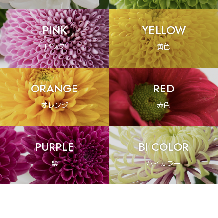
PINK
YELLOW
ピンク
黄色
ORANGE
RED
オレンジ
赤色
PURPLE
BI COLOR
紫
バイカラー