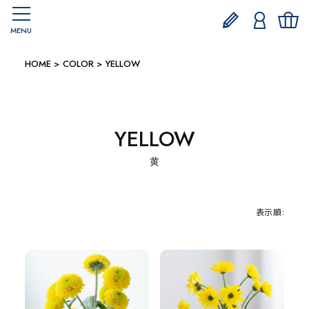
MENU
HOME
COLOR
YELLOW
YELLOW
黄
表示順: