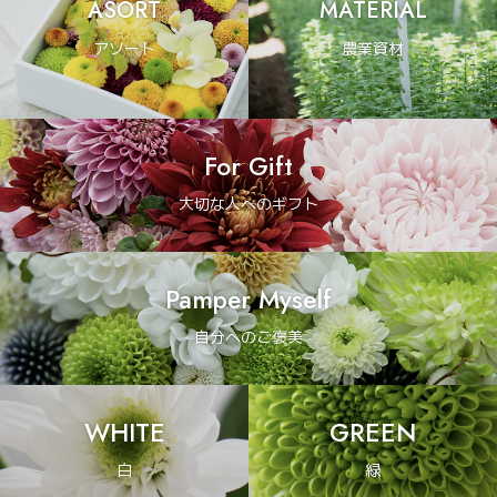
ASORT
MATERIAL
アソート
農業資材
For Gift
大切な人へのギフト
Pamper Myself
自分へのご褒美
WHITE
GREEN
白
緑